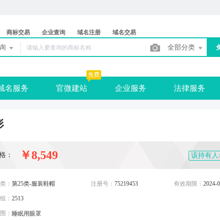
商标交易
企业查询
域名注册
域名交易
查询
全部分类
免费
域名服务
官微建站
企业服务
法律服务
形
￥8,549
格：
该持有人
类：
第25类-服装鞋帽
注册号：
75219453
有效期限：
2024-0
组：
2513
围：
睡眠用眼罩