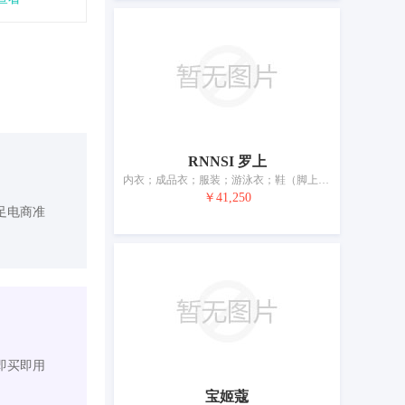
RNNSI 罗上
内衣；成品衣；服装；游泳衣；鞋（脚上的穿着物）；帽；袜；手套（服装）；围巾；皮带（服饰用）
￥41,250
足电商准
即买即用
宝姬蔻