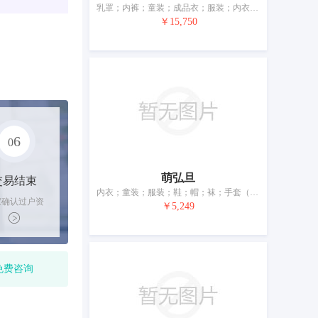
乳罩；内裤；童装；成品衣；服装；内衣；睡衣；鞋；帽；袜
￥15,750
6
0
萌弘旦
交易结束
内衣；童装；服装；鞋；帽；袜；手套（服装）；围巾；腰带；婚纱
家确认过户资
￥5,249
后，平台解冻
金支付卖家
免费咨询