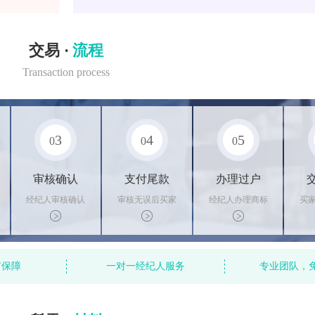
交易 ·
流程
Transaction process
3
4
5
0
0
0
审核确认
支付尾款
办理过户
经纪人审核确认
审核无误后买家
经纪人办理商标
买
商标状态
支付尾款，卖家
转让手续，交付
料
办理相关手续
相关证书
资
有保障
一对一经纪人服务
专业团队，