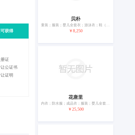
贝朴
童装；服装；婴儿全套衣；游泳衣；鞋（脚上的穿着物）；帽子；袜；手套（服装）；围巾；腰带
后可获得
￥8,250
注册证
转让公证书
转让证明
花唐里
内衣；防水服；成品衣；服装；婴儿全套衣；鞋；帽；袜；手套（服装）；睡眠用眼罩
￥25,500