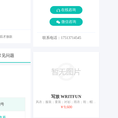
在线咨询
微信咨询
后才放款
联系电话：17513714545
常见问题
写放 WRITFUN
风衣；服装；童装；衬衫；雨衣；鞋；帽；袜；手套（服装）；领带；皮带（服饰用）
期号
￥9,600
查看