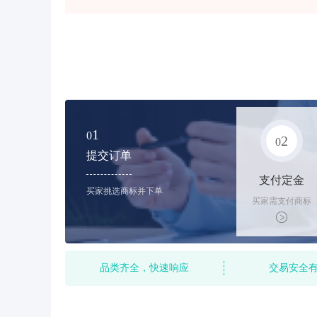
1
0
2
0
提交订单
支付定金
买家挑选商标并下单
买家需支付商标
标价的10%的购
买订金
品类齐全，快速响应
交易安全