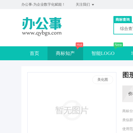
办公事-为企业数字化赋能！
关注我们
商标查询
综合
Hot
New
首页
商标知产
智能LOGO
图
美化图
价
商标分
类似群
使用范