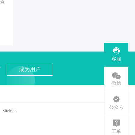
行查
客服
者
成为用户
微信
公众号
SiteMap
工单