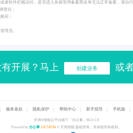
构或者软件拦截访问，是否进入各级管局备案黑名单无法正常备案，请自
律责任；
成购买；
系管理员。
没有开展？马上
或
创建业务
服务条款
隐私保护
帮助中心
新手指导
手机版
开局®智能云平台旗下「办公事」BGS.CX
Powered by
办公事
2.9.7.0716
© 开局智能 版权所有，并保留所有权利。