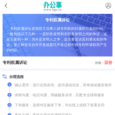
专利权属诉讼
专利权属诉讼是指双方当事人就专利权的归属所引发的纠纷。
一般包括以下几种：一是职务发明和非职务发明之间的争议，这
是主要的一种；另外是发明人之争，这主要是涉及到署名权的争
议；第三种是在合作开发或委托开发过程中因专利申请权而产生
的纠纷。
专利权属诉讼
议价
价格：
办理流程
1
确认需求：进行在线咨询，提供基础信息，简单描述服务無求
律师沟通：电话沟通，明确服务诉求．匹配专业律师服务
2
下单服务：选择对应服务下单，并在线上或线下签署合同
3
案件办理：案件办理全程逶明可视化